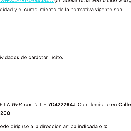
(en adelante, la
web
o sitio
web
),
www.amrtrainer.com
acidad y el cumplimiento de la normativa vigente son
vidades de carácter ilícito.
DE LA
WEB
, con N. I. F.
70422264J
. Con domicilio en
Calle
28200
ede dirigirse a la dirección arriba indicada o a: