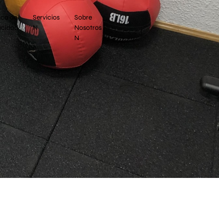
ica de
Servicios
Sobre
acidad
N
Nosotros
N