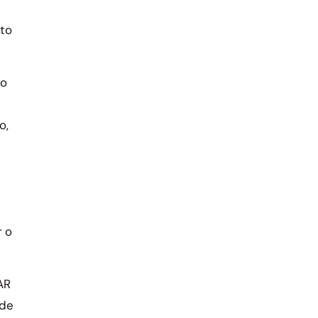
nto
 o
o,
r o
AR
 de