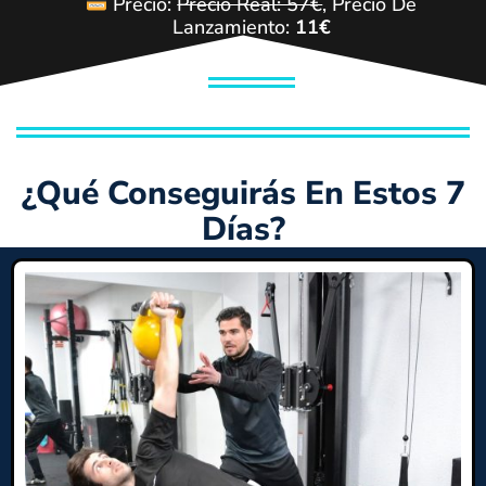
Precio:
Precio Real: 57€
, Precio De
Lanzamiento:
11€
¿qué Conseguirás En Estos 7
Días?