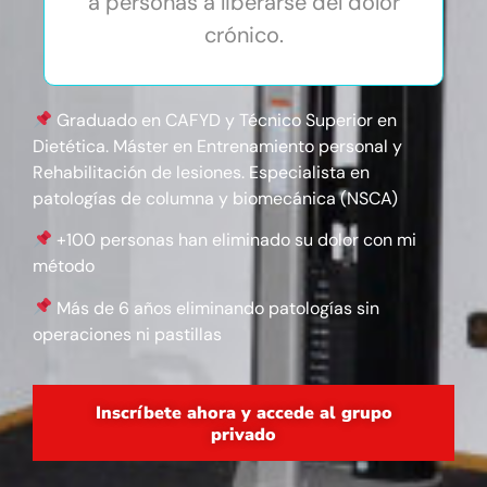
a personas a liberarse del dolor
crónico.
Graduado en CAFYD y Técnico Superior en
Dietética. Máster en Entrenamiento personal y
Rehabilitación de lesiones. Especialista en
patologías de columna y biomecánica (NSCA)
+100 personas han eliminado su dolor con mi
método
Más de 6 años eliminando patologías sin
operaciones ni pastillas
Inscríbete ahora y accede al grupo
privado