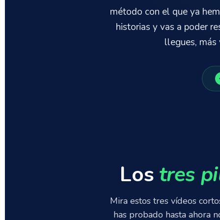
método con el que ya he
historias y vas a poder 
llegues, más
Los
tres p
Mira estos tres vídeos cor
has probado hasta ahora n