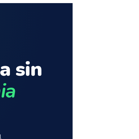
a sin
ia
l