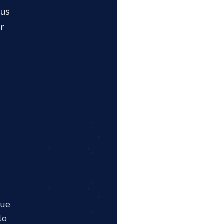
sus
r
que
lo