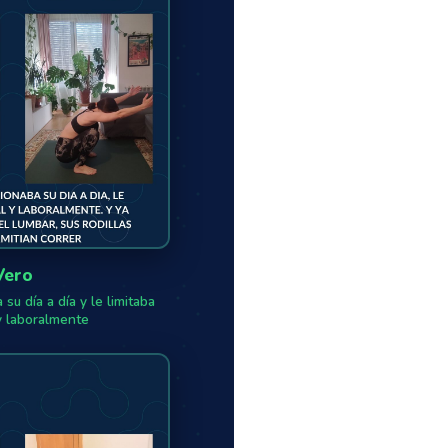
Vero
 su día a día y le limitaba
y laboralmente