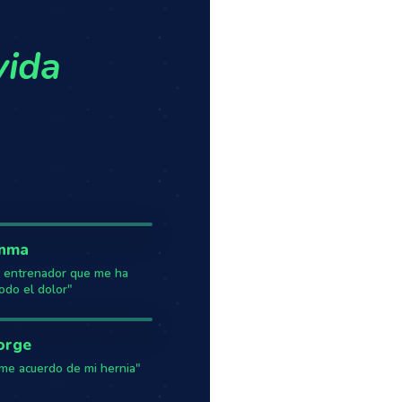
vida
Inma
 entrenador que me ha
odo el dolor"
orge
me acuerdo de mi hernia"