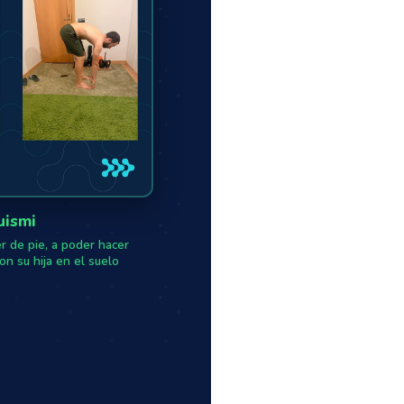
uismi
 de pie, a poder hacer
con su hija en el suelo