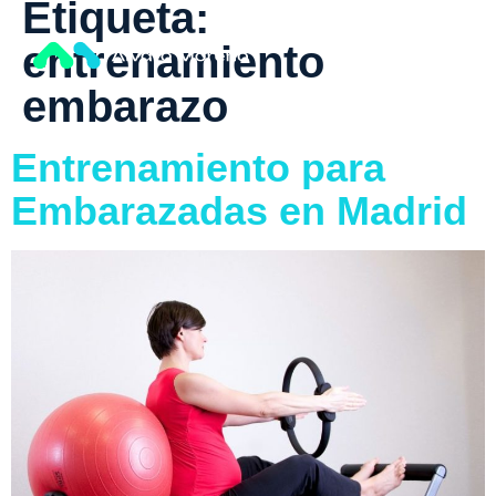
Etiqueta:
entrenamiento
embarazo
ing
Lanzamiento
Política
Política
Servicios
Sobr
de
de
N
Noso
cookies
privacidad
N
Entrenamiento para
Embarazadas en Madrid