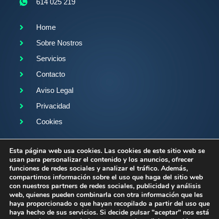
614 025 219
Home
Sobre Nostros
Servicios
Contacto
Aviso Legal
Privacidad
Cookies
Sígueme en:
Esta página web usa cookies. Las cookies de este sitio web se
usan para personalizar el contenido y los anuncios, ofrecer
funciones de redes sociales y analizar el tráfico. Además,
compartimos información sobre el uso que haga del sitio web
con nuestros partners de redes sociales, publicidad y análisis
web, quienes pueden combinarla con otra información que les
haya proporcionado o que hayan recopilado a partir del uso que
Diseño, SEO y desarrollado por
Agencia Kit Digital
haya hecho de sus servicios. Si decide pulsar "aceptar" nos está