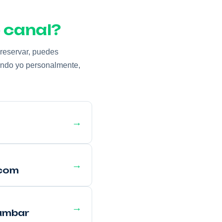
 canal?
 reservar, puedes
ondo yo personalmente,
→
→
.com
→
umbar