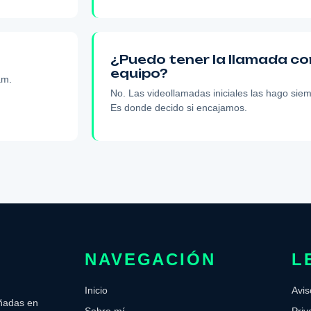
¿Puedo tener la llamada co
equipo?
am.
No. Las videollamadas iniciales las hago sie
Es donde decido si encajamos.
NAVEGACIÓN
L
Inicio
Avis
ñadas en
Sobre mí
Priv