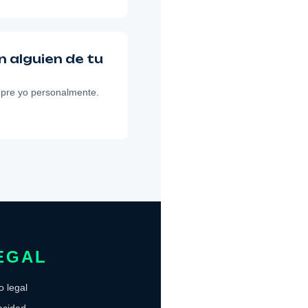
n alguien de tu
mpre yo personalmente.
EGAL
o legal
acidad