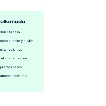
eollamada
ender tu caso
obre tu dolor y tu vida
 miramos juntos
n el programa o no
iguientes pasos
stamente hacia otra