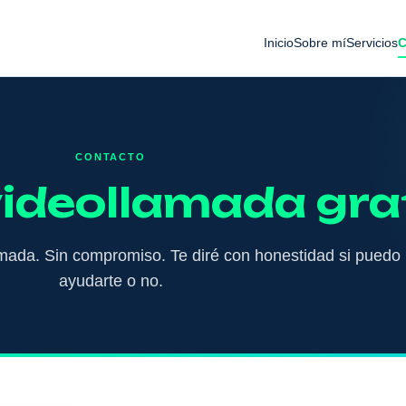
Inicio
Sobre mí
Servicios
C
CONTACTO
ideollamada gra
amada. Sin compromiso. Te diré con honestidad si puedo
ayudarte o no.