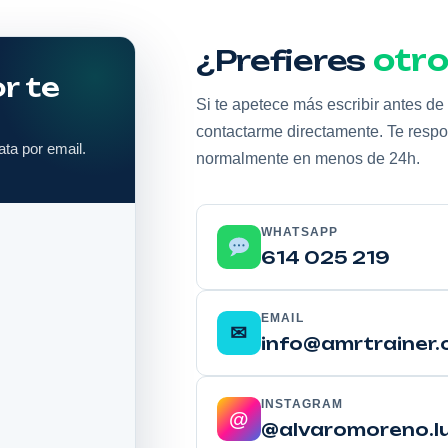
¿Prefieres
otro
r te
Si te apetece más escribir antes de
contactarme directamente. Te resp
ata por email.
normalmente en menos de 24h.
WHATSAPP
614 025 219
EMAIL
✉
info@amrtrainer
INSTAGRAM
@
@alvaromoreno.l