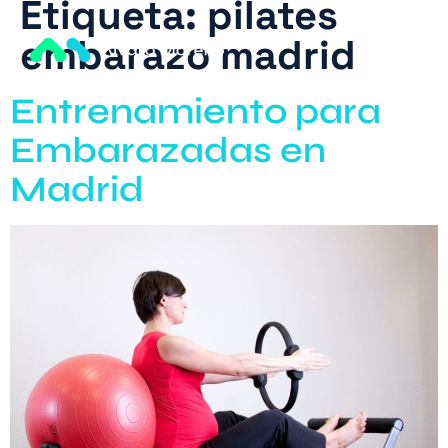
Etiqueta:
pilates
embarazo madrid
ing
Lanzamiento
Política
Política de
Servicios
Sobr
Entrenamiento para
de
privacidad
N
Noso
cookies
N
Embarazadas en
Madrid