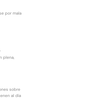
ose por mala
y
n plena,
iones sobre
ienen al día