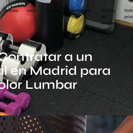
Gracias
Inicio
landing
Lanzamiento
Política
Polít
de
priv
cookies
Contratar a un
l en Madrid para
olor Lumbar