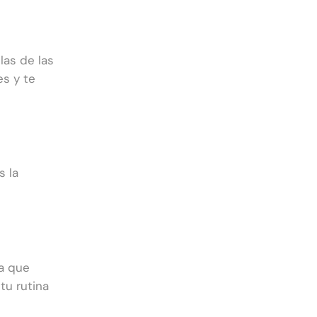
las de las
es y te
s la
da que
tu rutina