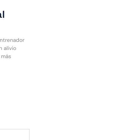
l
entrenador
 alivio
a más