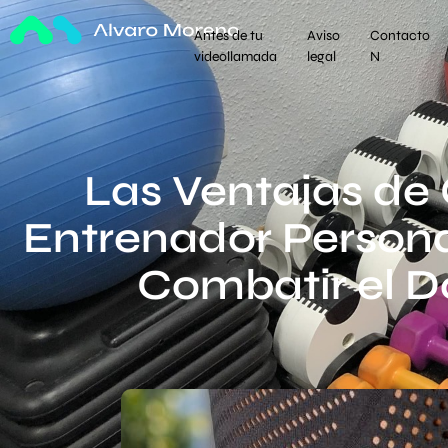
Antes de tu
Aviso
Contacto
videollamada
legal
N
Las Ventajas de 
Entrenador Persona
Combatir el D