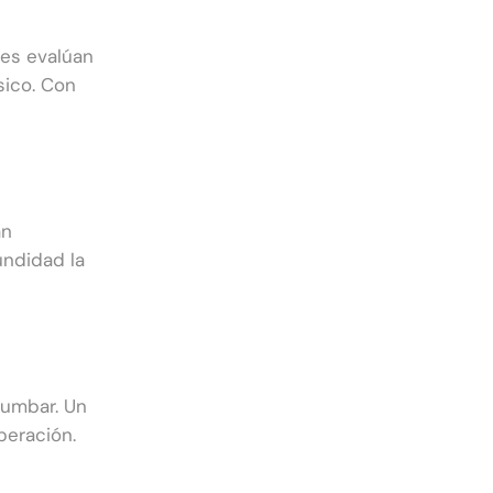
les evalúan
sico. Con
an
undidad la
lumbar. Un
peración.